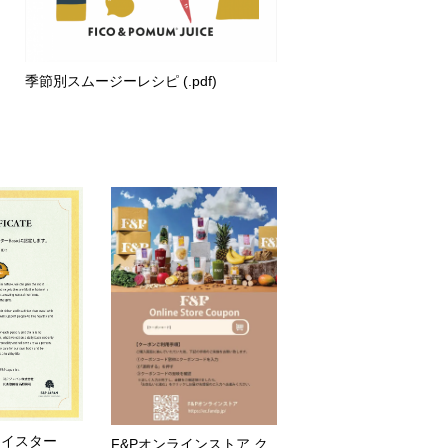
季節別スムージーレシピ (.pdf)
マイスター
F&Pオンラインストア ク