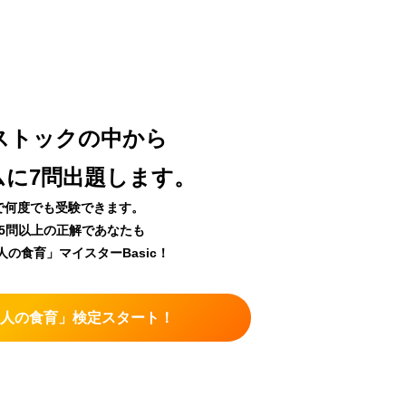
ストックの中から
ムに7問出題します。
で何度でも受験できます。
中5問以上の正解であなたも
大人の食育」マイスターBasic！
「大人の食育」検定スタート
！