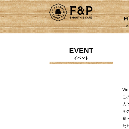
M
メ
EVENT
イベント
We 
こ
人
そ
食
た