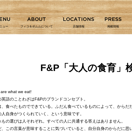
ENU
ABOUT
LOCATIONS
PRESS
ニュー
フィコ＆ポムムについて
店舗情報
掲載情報
F&P「大人の
食育
」
are what we eat!
の英語のことわざはF&Pのブランドコンセプト。
は、食べたものでできている。ふだん食べているものによって、からだ
の人自身がつくられていく、という意味です。
べもの選びは人それぞれ。すべての人に共通する答えはありません。
だ、この言葉が意味することに気づいていると、自分自身のからだに思