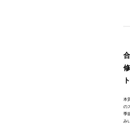
本
の
季
み